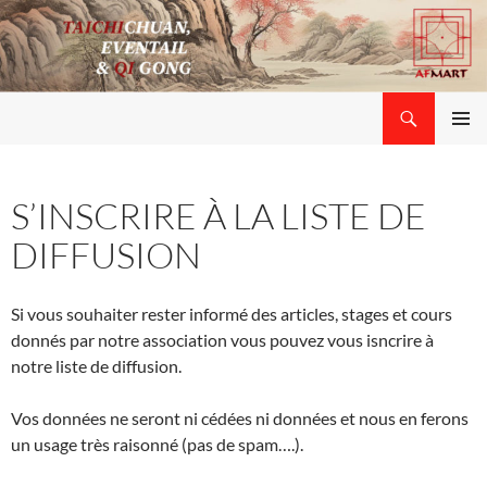
Aller
au
contenu
Recherche
Ass. Formes Mots Arts (AFMART)
MENU
PRINCI
S’INSCRIRE À LA LISTE DE
DIFFUSION
Si vous souhaiter rester informé des articles, stages et cours
donnés par notre association vous pouvez vous isncrire à
notre liste de diffusion.
Vos données ne seront ni cédées ni données et nous en ferons
un usage très raisonné (pas de spam….).