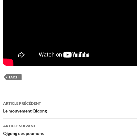
TAICHI
Navigation
ARTICLE PRÉCÉDENT
des
Le mouvement Qiqong
articles
ARTICLE SUIVANT
Qigong des poumons