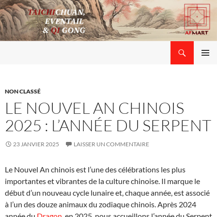
Aller
au
contenu
Recherche
Ass. Formes Mots Arts (AFMART)
MENU
PRINCI
NON CLASSÉ
LE NOUVEL AN CHINOIS
2025 : L’ANNÉE DU SERPENT
23 JANVIER 2025
LAISSER UN COMMENTAIRE
Le Nouvel An chinois est l’une des célébrations les plus
importantes et vibrantes de la culture chinoise. Il marque le
début d’un nouveau cycle lunaire et, chaque année, est associé
à l’un des douze animaux du zodiaque chinois. Après 2024
année du
Dragon
, en 2025, nous accueillons l’année du Serpent