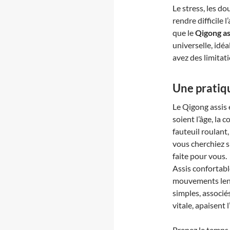
Le stress, les d
rendre difficile 
que le
Qigong as
universelle, idéa
avez des limitat
Une pratiq
Le Qigong assis 
soient l’âge, la
fauteuil roulant
vous cherchiez s
faite pour vous.
Assis confortabl
mouvements lents
simples, associé
vitale, apaisent 
Prenez le temps 