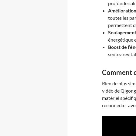
profonde calm
Amélioration 
toutes les pa
permettent de
Soulagement
énergétique e
Boost de l’én
sentez revita
Comment c
Rien de plus sim
vidéo de Qigong 
matériel spécifi
reconnecter av