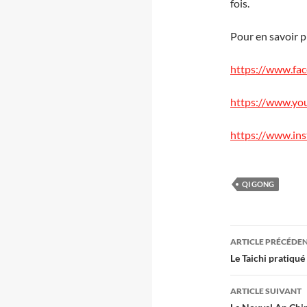
fois.
Pour en savoir p
https://www.fac
https://www.yo
https://www.in
QI GONG
Navigati
ARTICLE PRÉCÉDE
des
Le Taichi pratiqu
articles
ARTICLE SUIVANT