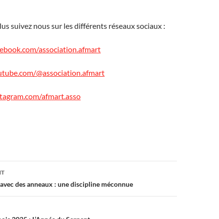
lus suivez nous sur les différents réseaux sociaux :
ebook.com/association.afmart
utube.com/@association.afmart
stagram.com/afmart.asso
on
NT
é avec des anneaux : une discipline méconnue