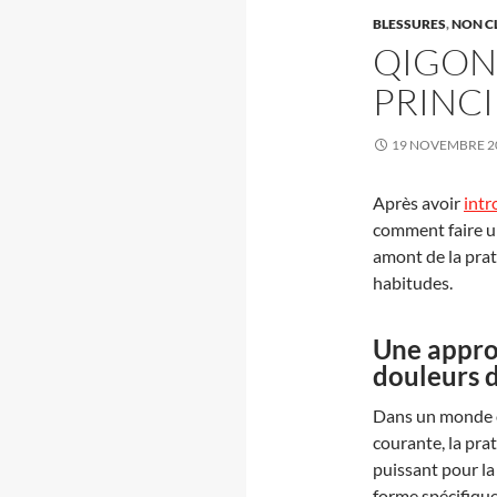
BLESSURES
,
NON C
QIGONG
PRINCI
19 NOVEMBRE 2
Après avoir
intr
comment faire 
amont de la pra
habitudes.
Une appro
douleurs 
Dans un monde o
courante, la prat
puissant pour la
forme spécifique