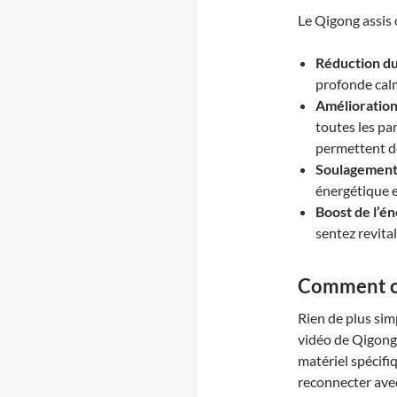
Le Qigong assis
Réduction d
profonde calm
Amélioration 
toutes les pa
permettent de
Soulagement
énergétique e
Boost de l’én
sentez revita
Comment c
Rien de plus sim
vidéo de Qigong 
matériel spécifi
reconnecter av