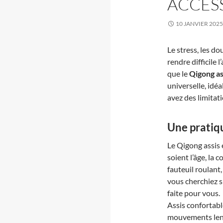
ACCESS
10 JANVIER 2025
Le stress, les d
rendre difficile 
que le
Qigong as
universelle, idéa
avez des limitat
Une pratiq
Le Qigong assis 
soient l’âge, la
fauteuil roulant
vous cherchiez s
faite pour vous.
Assis confortabl
mouvements lents