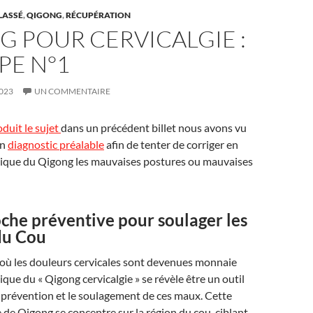
LASSÉ
,
QIGONG
,
RÉCUPÉRATION
 POUR CERVICALGIE :
PE N°1
023
UN COMMENTAIRE
oduit le sujet
dans un précédent billet nous avons vu
un
diagnostic préalable
afin de tenter de corriger en
tique du Qigong les mauvaises postures ou mauvaises
che préventive pour soulager les
du Cou
ù les douleurs cervicales sont devenues monnaie
ique du « Qigong cervicalgie » se révèle être un outil
 prévention et le soulagement de ces maux. Cette
 de Qigong se concentre sur la région du cou, ciblant