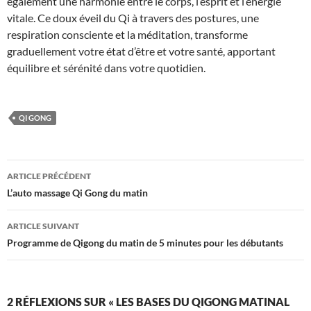
également une harmonie entre le corps, l’esprit et l’énergie
vitale. Ce doux éveil du Qi à travers des postures, une
respiration consciente et la méditation, transforme
graduellement votre état d’être et votre santé, apportant
équilibre et sérénité dans votre quotidien.
QI GONG
Navigation
ARTICLE PRÉCÉDENT
des
L’auto massage Qi Gong du matin
articles
ARTICLE SUIVANT
Programme de Qigong du matin de 5 minutes pour les débutants
2 RÉFLEXIONS SUR « LES BASES DU QIGONG MATINAL