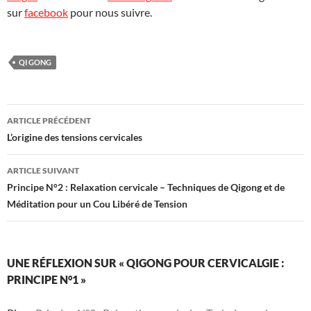
sur
facebook
pour nous suivre.
QI GONG
Navigation
ARTICLE PRÉCÉDENT
des
L’origine des tensions cervicales
articles
ARTICLE SUIVANT
Principe N°2 : Relaxation cervicale – Techniques de Qigong et de
Méditation pour un Cou Libéré de Tension
UNE RÉFLEXION SUR « QIGONG POUR CERVICALGIE :
PRINCIPE N°1 »